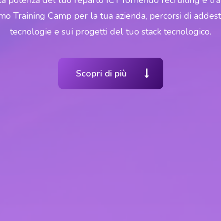
potenza del tuo reparto ICT fornendo recruiting e train
iamo Training Camp per la tua azienda, percorsi di addest
tecnologie e sui progetti del tuo stack tecnologico.
Scopri di più