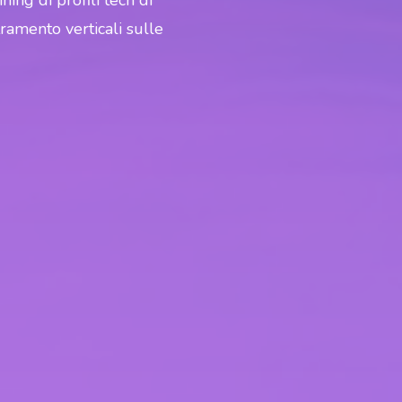
ing di profili tech di
ramento verticali sulle